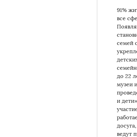
91% жи
все сф
Появля
станов
семей 
укрепл
детски
семейн
до 22 л
музеи 
провед
и дети
участи
работа
досуга
ведут 