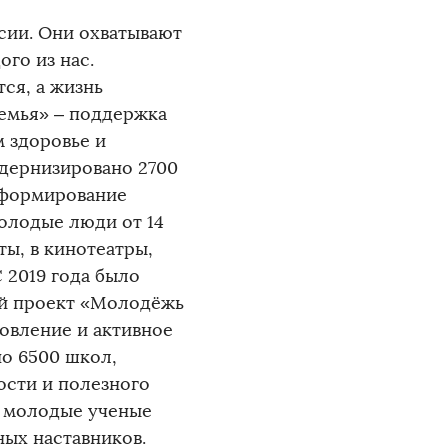
сии. Они охватывают
го из нас.
ся, а жизнь
емья» – поддержка
м здоровье и
одернизировано 2700
 формирование
олодые люди от 14
ты, в кинотеатры,
 2019 года было
ый проект «Молодёжь
овление и активное
о 6500 школ,
ости и полезного
е молодые ученые
ых наставников.