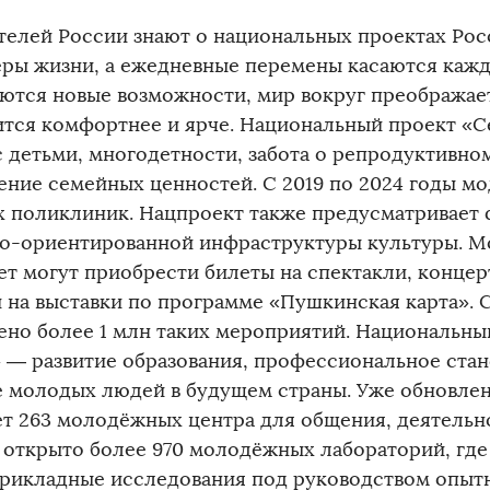
телей России знают о национальных проектах Рос
еры жизни, а ежедневные перемены касаются каждо
ются новые возможности, мир вокруг преображает
ится комфортнее и ярче. Национальный проект «С
с детьми, многодетности, забота о репродуктивно
ение семейных ценностей. С 2019 по 2024 годы м
х поликлиник. Нацпроект также предусматривает
о-ориентированной инфраструктуры культуры. М
ет могут приобрести билеты на спектакли, концер
и на выставки по программе «Пушкинская карта». С
ено более 1 млн таких мероприятий. Национальн
» — развитие образования, профессиональное стан
е молодых людей в будущем страны. Уже обновлен
ет 263 молодёжных центра для общения, деятельн
, открыто более 970 молодёжных лабораторий, гд
прикладные исследования под руководством опытн