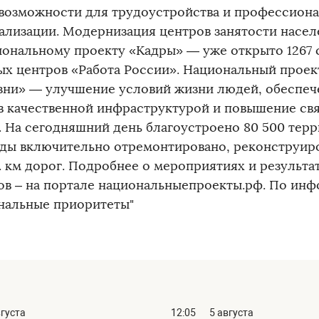
 возможности для трудоустройства и профессион
ализации. Модернизация центров занятости насе
иональному проекту «Кадры» — уже открыто 1267
ых центров «Работа России». Национальный прое
зни» — улучшение условий жизни людей, обеспеч
в качественной инфраструктурой и повышение св
. На сегодняшний день благоустроено 80 500 терри
оды включительно отремонтировано, реконструир
с. км дорог. Подробнее о мероприятиях и результ
ов – на портале национальныепроекты.рф. По ин
нальные приоритеты"
вгуста
12:05
5 августа