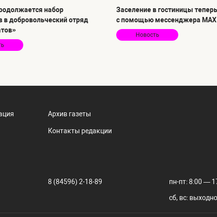
продолжается набор
Заселение в гостиницы тепер
в в добровольческий отряд
с помощью мессенджера MAX
атов»
Новость
ть
ация
Архив газеты
Контакты редакции
8 (84596) 2-18-89
пн-пт: 8:00 — 1
сб, вс: выходн