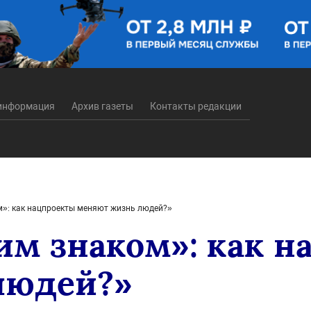
информация
Архив газеты
Контакты редакции
ом»: как нацпроекты меняют жизнь людей?»
тим знаком»: как 
людей?»