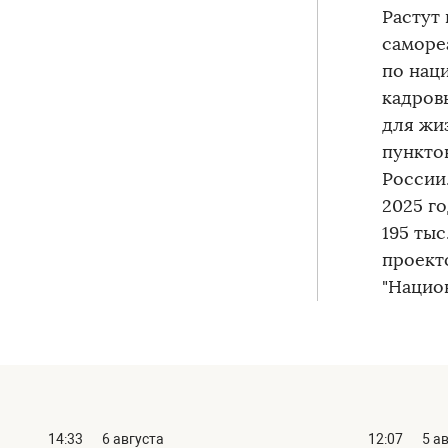
Растут
саморе
по нац
кадров
для жи
пункто
России
2025 г
195 ты
проект
"Нацио
14:33
6 августа
12:07
5 а