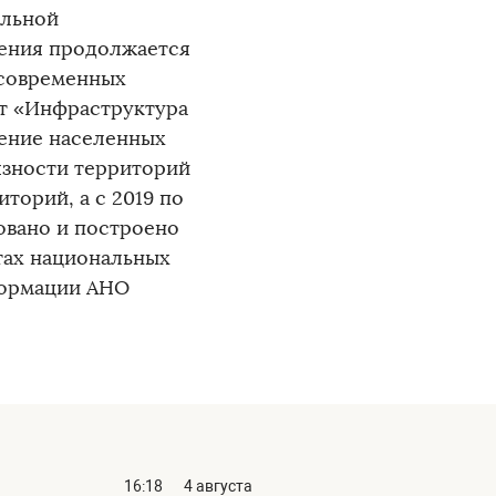
альной
ления продолжается
 современных
кт «Инфраструктура
ение населенных
язности территорий
торий, а с 2019 по
овано и построено
атах национальных
формации АНО
16:18
4 августа