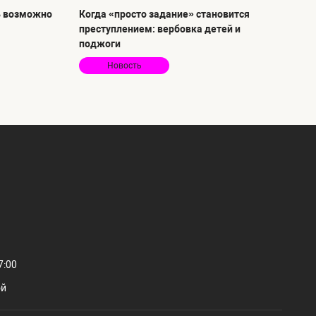
ь возможно
Когда «просто задание» становится
преступлением: вербовка детей и
поджоги
Новость
7:00
ой