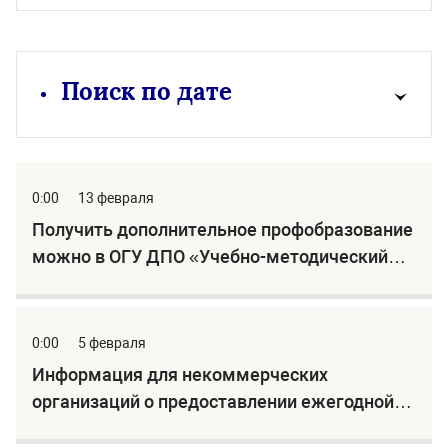
Поиск по дате
0:00
13 февраля
Получить дополнительное профобразование
можно в ОГУ ДПО «Учебно-методический
центр по гражданской обороне,
чрезвычайным ситуациям и пожарной
безопасности Саратовской области»
0:00
5 февраля
Информация для некоммерческих
организаций о предоставлении ежегодной
отчетности!