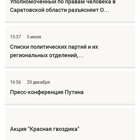
Уполномоченный по правам человека в
Саратовской области разъясняет О
назначении компенсации взноса на
капитальный ремонт общего имущества в
многоквартирном доме отдельным
15:37
5 июля
категориям граждан
Списки политических партий и их
региональных отделений,
зарегистрированных в качестве
юридических лиц на территории
Саратовской области, имеющих право 19
16:56
20 декабря
сентября 2021 года принимать участие в
Пресс-конференция Путина
выборах в органы местного самоуправления
муниципальных образо
Акция "Красная гвоздика"