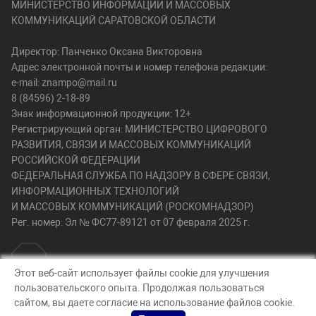
МИНИСТЕРСТВО ИНФОРМАЦИИ И МАССОВЫХ
КОММУНИКАЦИЙ САРАТОВСКОЙ ОБЛАСТИ
Директор: Панченко Оксана Викторовна
Адрес электронной почты и номер телефона редакции:
e-mail: znampo@mail.ru
8 (84596) 2-18-89
Знак информационной продукции: 12+
Регистрирующий орган: МИНИСТЕРСТВО ЦИФРОВОГО
РАЗВИТИЯ, СВЯЗИ И МАССОВЫХ КОММУНИКАЦИЙ
РОССИЙСКОЙ ФЕДЕРАЦИИ
ФЕДЕРАЛЬНАЯ СЛУЖБА ПО НАДЗОРУ В СФЕРЕ СВЯЗИ,
ИНФОРМАЦИОННЫХ ТЕХНОЛОГИЙ
И МАССОВЫХ КОММУНИКАЦИЙ (РОСКОМНАДЗОР)
Рег. номер: Эл № ФС77-89121 от 07 февраля 2025 г.
Этот веб-сайт использует файлы cookie для улучшения
пользовательского опыта. Продолжая пользоваться
© Знамя победы 64, 2026
сайтом, вы даете согласие на использование файлов cookie.
Создание сайта — nopreset