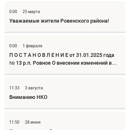
0:00
25 марта
Уважаемые жители Ровенского района!
0:00
1 февраля
П О С Т А Н О В Л Е Н И Е от 31.01.2025 года
№ 13 р.п. Ровное О внесении изменений в
постановление Ровенской районной
администрации от 07.11.2024 года № 164 «О
запрете выхода граждан и выезда тран
11:33
3 августа
Вниманию НКО
11:50
28 июня