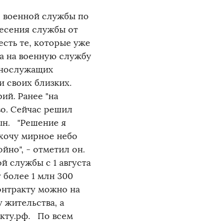
я военной службы по
есения службы от
есть те, которые уже
а на военную службу
ннослужащих
 и своих близких.
ий. Ранее "на
во. Сейчас решил
ын. "Решение я
 хочу мирное небо
йно", - отметил он.
 службы с 1 августа
 более 1 млн 300
онтракту можно на
у жительства, а
акту.рф. По всем