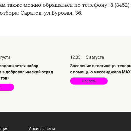
м также можно обращаться по телефону: 8 (8452) 
отбора: Саратов, ул.Буровая, 36.
вгуста
12:05
5 августа
продолжается набор
Заселение в гостиницы тепер
в в добровольческий отряд
с помощью мессенджера MAX
атов»
Новость
ть
ация
Архив газеты