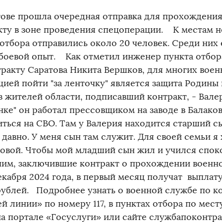
тове прошла очередная отправка для прохождени
кту в зоне проведения спецоперации. К местам н
отбора отправились около 20 человек. Среди них 
боевой опыт. Как отметил инженер пункта отбор
тракту Саратова Никита Вершков, для многих вое
цией пойти "за ленточку" является защита Родины
з жителей области, подписавший контракт, - Валер
нке" он работал прессовщиком на заводе в Балако
иться на СВО. Там у Валерия находится старший с
 давно. У меня сын там служит. Для своей семьи я
ловой. Чтобы мой младший сын жил и учился споко
им, заключившие контракт о прохождении военной
екабря 2024 года, в первый месяц получат выплату
рублей. Подробнее узнать о военной службе по к
й линии» по номеру 117, в пунктах отбора по мест
на портале «Госуслуги» или сайте службапоконтр