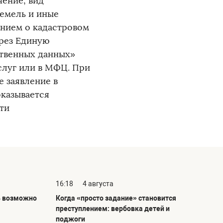
чение, вид
земель и иные
ением о кадастровом
ерез Единую
твенных данных»
услуг или в МФЦ. При
 заявление в
оказывается
ти
16:18
4 августа
ь возможно
Когда «просто задание» становится
преступлением: вербовка детей и
поджоги