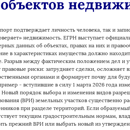
 объектов недвиж
порт подтверждает личность человека, так и запи
оверяет» недвижимость. ЕГРН выступает официал
ерных данных об объектах, правах на них и право
ние в характеристиках имущества должно находит
е. Разрыв между фактическим положением дел и 
т правовые риски: затрудняет сделки, осложняет 
рственными органами и формирует почву для буду
пример - вступившие в силу 1 марта 2026 года из
. Новый порядок выбора и изменения видов разре
зования (ВРИ) земельных участков существенно р
енников при разделе территорий. Если образуемый
тствует текущим градостроительным нормам, вла
ить прежний ВРИ или выбрать новый из утвержде