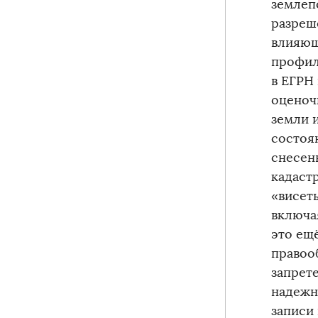
землеп
разреш
влияющ
профил
в ЕГРН
оценоч
земли 
состоя
снесен
кадаст
«висет
включа
это ещ
правоо
запрете
надежн
записи