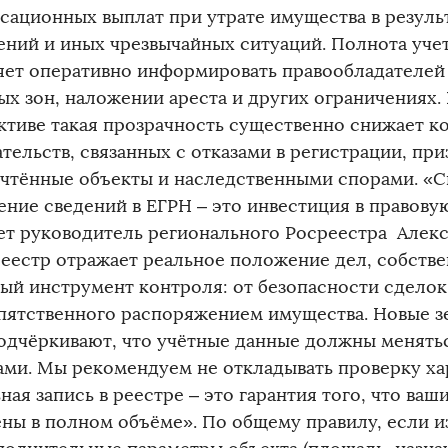
сационных выплат при утрате имущества в резуль
ений и иных чрезвычайных ситуаций. Полнота уче
яет оперативно информировать правообладателей
ых зон, наложении ареста и других ограничениях.
ктиве такая прозрачность существенно снижает к
тельств, связанных с отказами в регистрации, при
учтённые объекты и наследственными спорами. «
ение сведений в ЕГРН – это инвестиция в правову
ет руководитель регионального Росреестра Алекс
реестр отражает реальное положение дел, собств
ый инструмент контроля: от безопасности сделок
пятственного распоряжением имущества. Новые 
одчёркивают, что учётные данные должны менять
ами. Мы рекомендуем не откладывать проверку ха
ная запись в реестре – это гарантия того, что ваш
ны в полном объёме». По общему правилу, если 