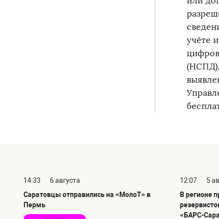
или до
разреш
сведен
учёте 
цифров
(НСПД),
выявле
Управл
беспла
14:33
6 августа
12:07
5 а
Саратовцы отправились на «МолоТ» в
В регионе 
Пермь
резервисто
«БАРС-Сар