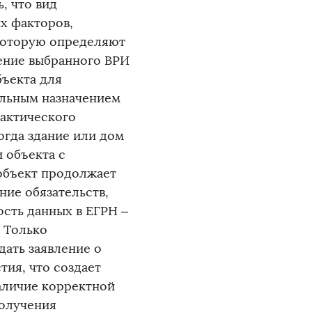
, что вид
х факторов,
 которую определяют
ение выбранного ВРИ
бъекта для
альным назначением
фактического
огда здание или дом
 объекта с
 объект продолжает
ние обязательств,
сть данных в ЕГРН –
 Только
дать заявление о
тия, что создает
аличие корректной
получения