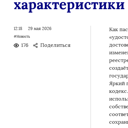
характеристики
12:18
29 мая 2026
Как пас
«удост
#Новость
достов
176
Поделиться
измене
реестр
создаё
госуда
Яркий 
кодекс
исполь
собств
соотве
сохран