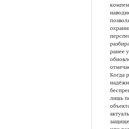
компен
наводн
позвол
охранн
перспе
разбира
ранее 
обновл
отмеча
Когда 
надёжн
беспре
лишь п
объект
актуаль
защище