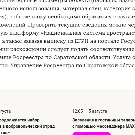
полнительные параметры объекта (площадь, назна
ённого использования, материал стен, категория 
ия), собственнику необходимо обратиться с заявл
изменений. Проверить текущие сведения можно ч
ую платформу «Национальная система пространс
 а также заказав выписку из ЕГРН на портале Гос
нии расхождений следует подать соответствующее
ение Росреестра по Саратовской области. Услуга 
тно. Управление Росреестра по Саратовской облас
вгуста
12:05
5 августа
продолжается набор
Заселение в гостиницы тепер
в в добровольческий отряд
с помощью мессенджера MAX
атов»