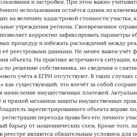
ользования и застройки. При этом важно учитывать
ённого использования остаётся одним из ключевы
их на величину кадастровой стоимости участка,
ьные учреждения региона. Своевременное отраж
 позволяет корректно зафиксировать параметры о
ных процедур и избежать расхождений между ре
и её реестровыми данными. Не менее важен учёт 
ния объекта. На практике встречаются ситуации, к
ы по решению собственника, но сведения о снятии
рового учёта в ЕГРН отсутствуют. В таких случаях
ь» как существующий, что влечёт за собой сохране
я начисление имущественных платежей. Актуально
ё и прямой механизм защиты имущественных прав.
бладатель зарегистрированного объекта вправе по
 регистрации перехода права без его личного учас
ый барьер от мошеннических схем. Кроме того, н
 в реестре являются обязательным условием для 