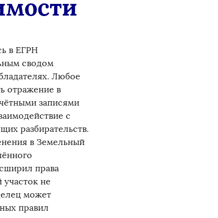
имости
сь в ЕГРН
ьным сводом
обладателях. Любое
ь отражение в
учётными записями
взаимодействие с
щих разбирательств.
менения в Земельный
шённого
асширил права
 участок не
делец может
нных правил