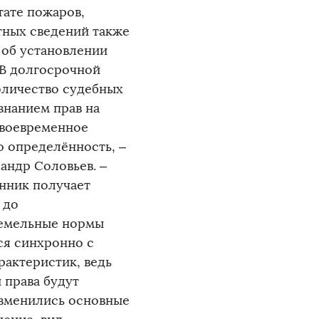
тате пожаров,
тных сведений также
 об установлении
 В долгосрочной
оличество судебных
знанием прав на
Своевременное
ю определённость, –
андр Соловьев. –
енник получает
 до
земельные нормы
ся синхронно с
рактеристик, ведь
и права будут
изменились основные