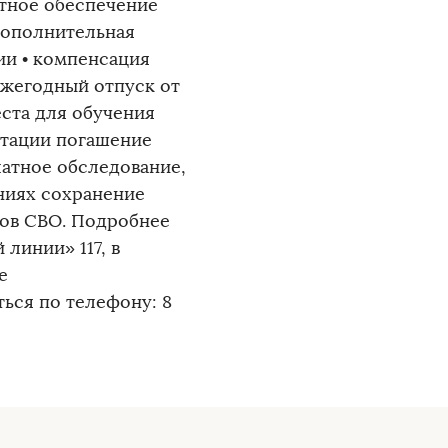
отное обеспечение
дополнительная
ии • компенсация
ежегодный отпуск от
ста для обучения
птации погашение
атное обследование,
ниях сохранение
ков СВО. Подробнее
линии» 117, в
е
ься по телефону: 8