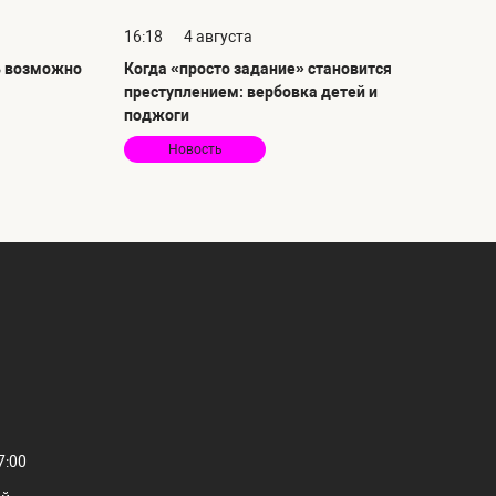
16:18
4 августа
ь возможно
Когда «просто задание» становится
преступлением: вербовка детей и
поджоги
Новость
7:00