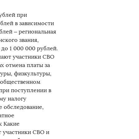
ублей при
ублей в зависимости
ублей – региональная
нского звания,
 до 1 000 000 рублей.
чают участники СВО
х отмена платы за
уры, физкультуры,
в общественном
 при поступлении в
му налогу
е обследование,
атное
х Какие
т участники СВО и