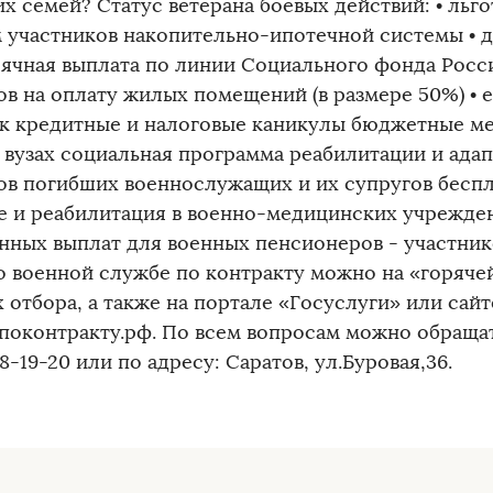
их семей? Статус ветерана боевых действий: • льг
 участников накопительно-ипотечной системы • 
ячная выплата по линии Социального фонда Росс
ов на оплату жилых помещений (в размере 50%) • 
ок кредитные и налоговые каникулы бюджетные ме
в вузах социальная программа реабилитации и ада
ов погибших военнослужащих и их супругов беспл
е и реабилитация в военно-медицинских учрежде
нных выплат для военных пенсионеров - участни
о военной службе по контракту можно на «горячей 
 отбора, а также на портале «Госуслуги» или сайт
поконтракту.рф. ️По всем вопросам можно обращат
38-19-20 или по адресу: Саратов, ул.Буровая,36.