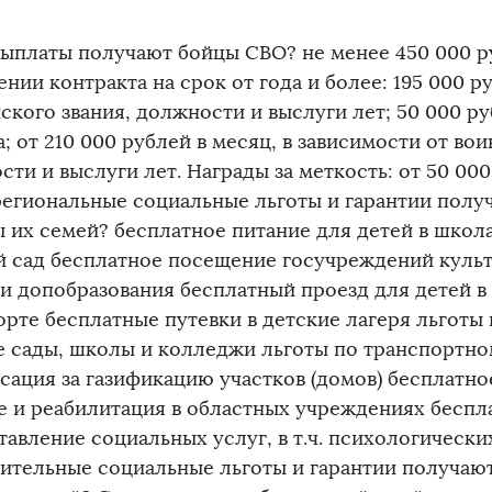
выплаты получают бойцы СВО? не менее 450 000 р
нии контракта на срок от года и более: ️195 000 р
ского звания, должности и выслуги лет; ️50 000 р
; ️от 210 000 рублей в месяц, в зависимости от вои
ти и выслуги лет. Награды за меткость: от 50 000
региональные социальные льготы и гарантии полу
ы их семей? бесплатное питание для детей в школа
й сад бесплатное посещение госучреждений культ
 и допобразования бесплатный проезд для детей 
орте бесплатные путевки в детские лагеря льготы
е сады, школы и колледжи льготы по транспортно
сация за газификацию участков (домов) бесплатно
е и реабилитация в областных учреждениях беспл
тавление социальных услуг, в т.ч. психологически
ительные социальные льготы и гарантии получаю