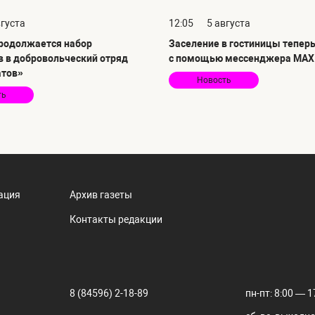
вгуста
12:05
5 августа
продолжается набор
Заселение в гостиницы тепер
в в добровольческий отряд
с помощью мессенджера MAX
атов»
Новость
ть
ация
Архив газеты
Контакты редакции
8 (84596) 2-18-89
пн-пт: 8:00 — 1