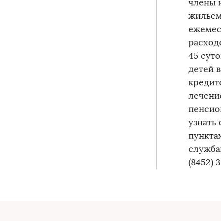
члены 
жильем
ежемес
расход
45 сут
детей 
кредит
лечени
пенсио
узнать 
пунктах
служба
(8452) 