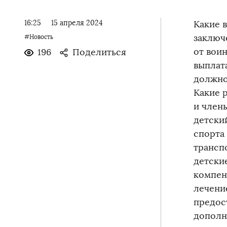
16:25
15 апреля 2024
Какие 
заключе
#Новость
от воин
196
Поделиться
выплата
должнос
Какие 
и член
детски
спорта
трансп
детски
компен
лечени
предос
дополн