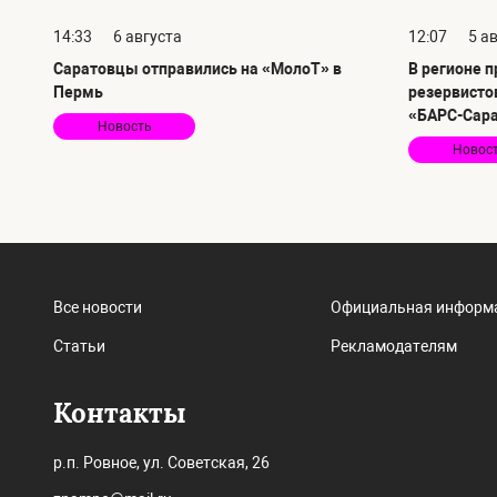
14:33
6 августа
12:07
5 а
Саратовцы отправились на «МолоТ» в
В регионе 
Пермь
резервисто
«БАРС-Сар
Новость
Новос
Все новости
Официальная информ
Статьи
Рекламодателям
Контакты
р.п. Ровное, ул. Советская, 26