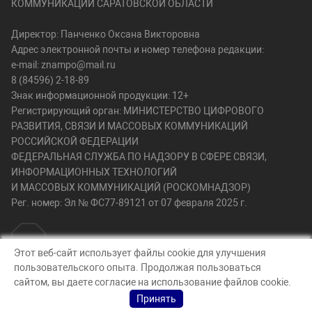
КОММУНИКАЦИЙ САРАТОВСКОЙ ОБЛАСТИ
Директор: Панченко Оксана Викторовна
Адрес электронной почты и номер телефона редакции:
e-mail: znampo@mail.ru
8 (84596) 2-18-89
Знак информационной продукции: 12+
Регистрирующий орган: МИНИСТЕРСТВО ЦИФРОВОГО
РАЗВИТИЯ, СВЯЗИ И МАССОВЫХ КОММУНИКАЦИЙ
РОССИЙСКОЙ ФЕДЕРАЦИИ
ФЕДЕРАЛЬНАЯ СЛУЖБА ПО НАДЗОРУ В СФЕРЕ СВЯЗИ,
ИНФОРМАЦИОННЫХ ТЕХНОЛОГИЙ
И МАССОВЫХ КОММУНИКАЦИЙ (РОСКОМНАДЗОР)
Рег. номер: Эл № ФС77-89121 от 07 февраля 2025 г.
Этот веб-сайт использует файлы cookie для улучшения
пользовательского опыта. Продолжая пользоваться
© Знамя победы 64, 2026
сайтом, вы даете согласие на использование файлов cookie.
Создание сайта — nopreset
Принять