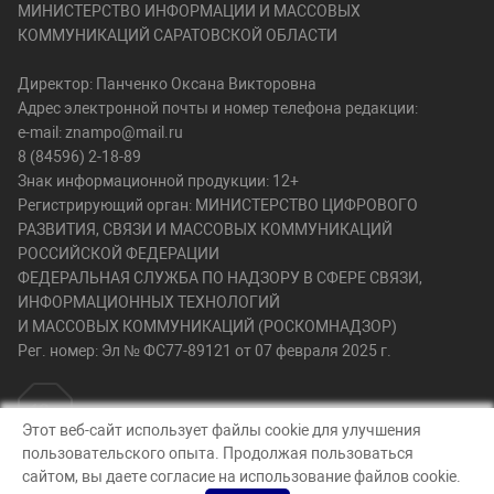
МИНИСТЕРСТВО ИНФОРМАЦИИ И МАССОВЫХ
КОММУНИКАЦИЙ САРАТОВСКОЙ ОБЛАСТИ
Директор: Панченко Оксана Викторовна
Адрес электронной почты и номер телефона редакции:
e-mail: znampo@mail.ru
8 (84596) 2-18-89
Знак информационной продукции: 12+
Регистрирующий орган: МИНИСТЕРСТВО ЦИФРОВОГО
РАЗВИТИЯ, СВЯЗИ И МАССОВЫХ КОММУНИКАЦИЙ
РОССИЙСКОЙ ФЕДЕРАЦИИ
ФЕДЕРАЛЬНАЯ СЛУЖБА ПО НАДЗОРУ В СФЕРЕ СВЯЗИ,
ИНФОРМАЦИОННЫХ ТЕХНОЛОГИЙ
И МАССОВЫХ КОММУНИКАЦИЙ (РОСКОМНАДЗОР)
Рег. номер: Эл № ФС77-89121 от 07 февраля 2025 г.
Этот веб-сайт использует файлы cookie для улучшения
пользовательского опыта. Продолжая пользоваться
© Знамя победы 64, 2026
сайтом, вы даете согласие на использование файлов cookie.
Создание сайта — nopreset