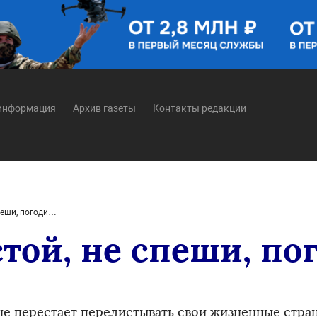
информация
Архив газеты
Контакты редакции
спеши, погоди…
стой, не спеши, п
не перестает перелистывать свои жизненные стра