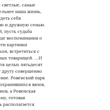
е светлые, самые
ельнее наша жизнь,
идеть себя
ую и дружную семью.
, пусть судьба
рдце воспоминания о
яти картинки
он, встретиться с
ных товарищей. …И
стя целых пятьдесят
уг другу совершенно
нне. Ровенский парк
сохранившихся вязов,
ов, а Ровенская
му, готовая
ь располагается