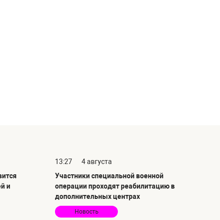
13:27
4 августа
вится
Участники специальной военной
й и
операции проходят реабилитацию в
дополнительных центрах
Новость