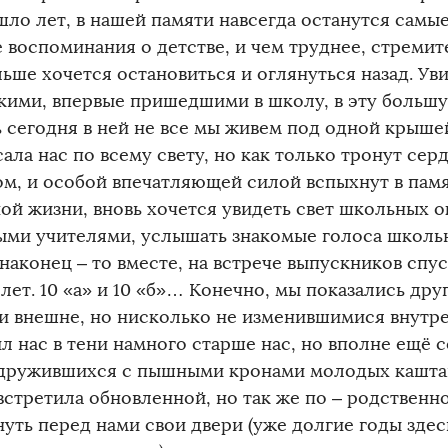
шло лет, в нашей памяти навсегда останутся самы
 воспоминания о детстве, и чем труднее, стремит
ьше хочется остановиться и оглянуться назад. Ув
кими, впервые пришедшими в школу, в эту больш
ь сегодня в ней не все мы живем под одной крышей
ала нас по всему свету, но как только тронут се
м, и особой впечатляющей силой вспыхнут в пам
ой жизни, вновь хочется увидеть свет школьных ок
ми учителями, услышать знакомые голоса школь
наконец – то вместе, на встрече выпускников спу
лет. 10 «а» и 10 «б»… Конечно, мы показались др
и внешне, но нисколько не изменившимися внутре
л нас в тени намного старше нас, но вполне ещё 
дружившихся с пышными кронами молодых каштан
встретила обновленной, но так же по – родственно
нуть перед нами свои двери (уже долгие годы здес