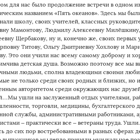
ом для нас было продолжение встречи в одном из
ическим названием «Пять океанов». Здесь мы был
нали школу, своих учителей, классных руководит
вну Мамонтову, Людмилу Алексеевну Милёшкину
евну Щербакову, ну и, конечно же, своих первых
рповну Титову, Ольгу Дмитриевну Хохлову и Мар
ву. Это они учили нас всему самому доброму и хо
имчива детская душа. Возможно поэтому все мы 
чными людьми, сполна владеющими своими люб
мые не только среди своих родных и близких, но
енным авторитетом среди окружающих нас друзей
й…Мы ушли на заслуженный отдых учителями, ра
ленности, торговли, медицины, бухгалтерского д
нной службы, административными работниками, а
стами – практически все – ветераны труда. Ушли..
сь до сих пор востребованными в разных сферах д
е выпускников мы тепло приняли музыкальное по