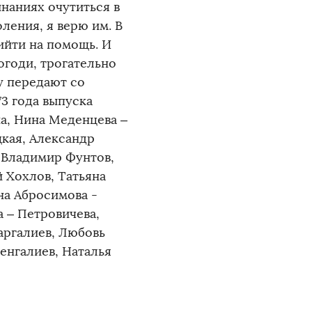
наниях очутиться в
ления, я верю им. В
ийти на помощь. И
огоди, трогательно
у передают со
3 года выпуска
на, Нина Меденцева –
цкая, Александр
 Владимир Фунтов,
 Хохлов, Татьяна
на Абросимова -
 – Петровичева,
аргалиев, Любовь
енгалиев, Наталья