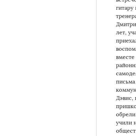
гитару
тренер
Дмитри
лет, уч
приеха
воспом
вместе
районн
самоде
письма
коммун
Дэвис,
пришко
обрели
учили 
общест