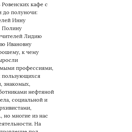
 Ровенских кафе с
и до полуночи:
елей Инну
, Полину
 учителей Лидию
ию Ивановну
рошему, к чему
выросли
имыми профессиями,
 и пользующихся
, знакомых,
ботниками нефтяной
ела, социальной и
рхивистами,
, но многие из нас
еятельности. На
здравление под