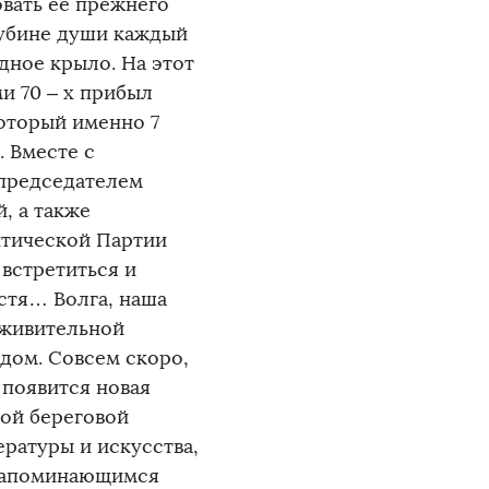
овать ее прежнего
лубине души каждый
одное крыло. На этот
и 70 – х прибыл
оторый именно 7
. Вместе с
 председателем
, а также
итической Партии
встретиться и
устя… Волга, наша
 живительной
дом. Совсем скоро,
 появится новая
ой береговой
ературы и искусства,
 запоминающимся