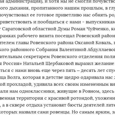
ая администрация), и хотя мы не смогли почувств
ого дыхания, пропитанного нашим прошлым, в г
почувствовал ее готовое приветливо нас обнять р
приветствовать и пообщаться с нами - выпускникам
т Саратовской областной Думы Роман Чуйченко, к
 рамках рабочего визита посещал Ровенский район
ителем главы Ровенского района Оксаной Коваль,
кого районного Собрания Валентиной Абдуллаевой
ительным секретарем Ровенского отделения пол
я Россия» Натальей Щербаковой выразил желание 
ься с нами вновь еще через пять – десять лет сп
ица Волга, которая в детстве щедро одаривала нас
ой прохладой, удивила всех своим измененным ви
зали нам одноклассники, живущие в Ровном, здесь
венная территория с красивой ротондой, ухоженн
 а в сквере отдыха установят бюсты деятелей лит
которых назвали сами ровенцы. Но самым ярким,