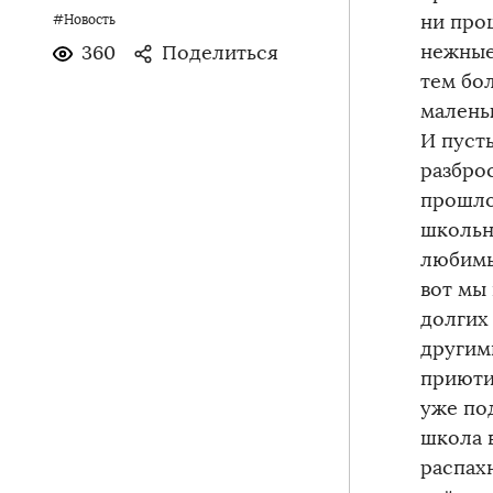
ни про
#Новость
нежные
360
Поделиться
тем бол
малень
И пуст
разброс
прошло
школьн
любимы
вот мы 
долгих 
другим
приюти
уже по
школа 
распах