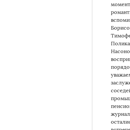
момент
романт
вспоми
Борисо
Тимофе
Полика
Насоно
воспри
порядо
уважае
заслуж
соседе
промыш
пенсио
журнали
остали
встреч