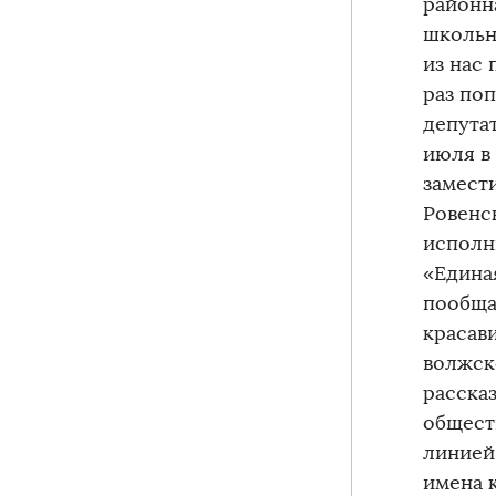
районн
школьн
из нас 
раз по
депута
июля в
замест
Ровенс
исполн
«Едина
пообщат
красав
волжск
расска
общест
линией,
имена 