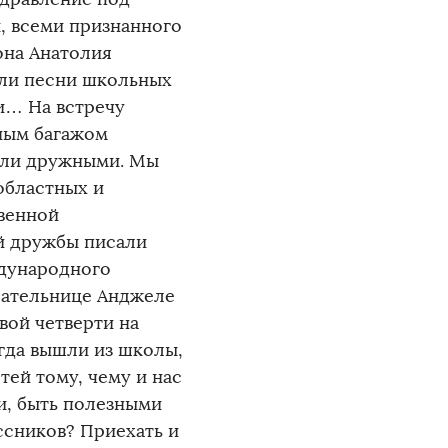
, всеми признанного
она Анатолия
ели песни школьных
ли… На встречу
вным багажом
ыли дружными. Мы
областных и
венной
й дружбы писали
ждународного
сательнице Анджеле
вой четверти на
огда вышли из школы,
тей тому, чему и нас
ти, быть полезными
ссников? Приехать и