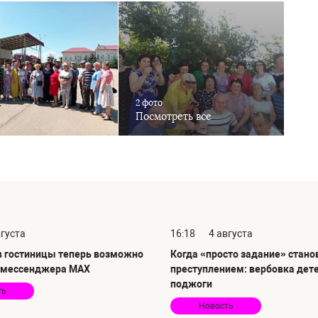
2 фото
Посмотреть все
вгуста
16:18
4 августа
в гостиницы теперь возможно
Когда «просто задание» стано
 мессенджера MAX
преступлением: вербовка дете
поджоги
ть
Новость