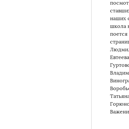
посмот
ставши
наших 
школа н
поется
страни
Людмил
Евтеев
Гуртов
Владим
Виногр
Воробь
Татьян
Горюно
Важени