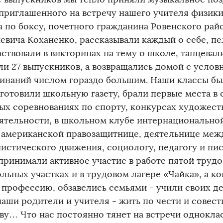
 приглашенного на встречу нашего учителя физики
а по боксу, почетного гражданина Ровенского рай
евича Коханенко, рассказывали каждый о себе, п
аствовали в викторинах на тему о школе, танцева
ли 27 выпускников, а возвращались домой с усло
инаний числом гораздо большим. Наши классы б
 готовили школьную газету, брали первые места в 
ых соревнованиях по спорту, конкурсах художест
ятельности, в школьном клубе интернационально
 американской правозащитнице, деятельнице ме
истического движения, социологу, педагогу и пи
 принимали активное участие в работе пятой трудо
льных участках и в трудовом лагере «Чайка», а к
 профессию, обзавелись семьями - учили своих де
наши родители и учителя - жить по чести и совес
ву… Что нас постоянно тянет на встречи однокла