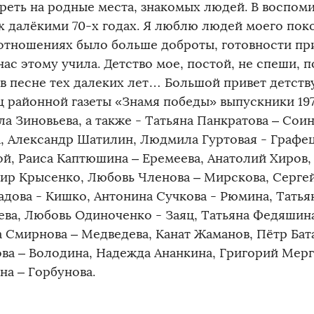
реть на родные места, знакомых людей. В воспоми
х далёкими 70-х годах. Я люблю людей моего поко
отношениях было больше доброты, готовности пр
ас этому учила. Детство мое, постой, не спеши, п
 в песне тех далеких лет… Большой привет детств
ц районной газеты «Знамя победы» выпускники 197
а Зиновьева, а также - Татьяна Панкратова – Сои
а, Александр Шатилин, Людмила Гуртовая - Графе
ой, Раиса Каптюшина – Еремеева, Анатолий Хиров,
ир Крысенко, Любовь Членова – Мирскова, Сергей
адова - Кишко, Антонина Сучкова - Рюмина, Татья
ева, Любовь Одиноченко - Заяц, Татьяна Федяшина
а Смирнова – Медведева, Канат Жаманов, Пётр Бат
ва – Володина, Надежда Ананкина, Григорий Мерг
на – Горбунова.