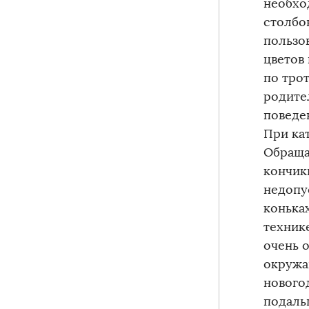
необхо
столбо
пользо
цветов
по трот
родите
поведе
При ка
Обраща
кончик
недопу
конька
техник
очень 
окружа
нового
подаль