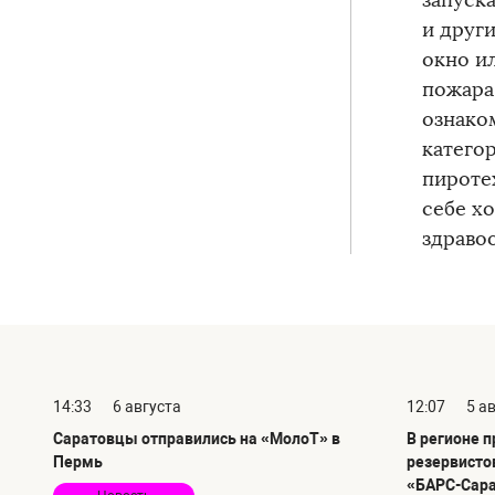
запуск
и друг
окно ил
пожара
ознако
катего
пироте
себе х
здраво
14:33
6 августа
12:07
5 а
Саратовцы отправились на «МолоТ» в
В регионе 
Пермь
резервисто
«БАРС-Сар