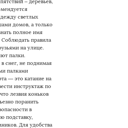
пятствий – деревьев,
комендуется
одежду светлых
шами домов, а только
 знать полное имя
а Соблюдать правила
рузьями на улице.
ют палки.
в снег, не поднимая
ми палками
та — это катание на
вести инструктаж по
что лезвия коньков
ьезно поранить
зопасности в
ую подставку,
ников. Для удобства