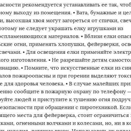
пасности рекомендуется устанавливать ее так, что
ному выходу из помещения. • Вата, бумажные и ц
, высохшая хвоя могут загореться от спички, све
поэтому не следует украшать елку игрушками из
оспламеняющихся материалов. • Вблизи елки опас
ьские огни, применять хлопушки, фейерверки, ос
 свечами. • Для освещения елки применяйте элект
кого изготовления. • Не разрешайте детям самост
нацию. • Помните, что искусственные елки из си
алов пожароопасны и при горении выделяют токс
е для здоровья человека. • В случае малейших при
енно сообщите в пожарную охрану по телефону — 0
руйте людей и приступите к тушению огня подруч
езопасности при обращении с пиротехникой. Если
ящего места для фейерверка, стоит ограничиться
ками, огненными волчками и колесами, но, ни в к