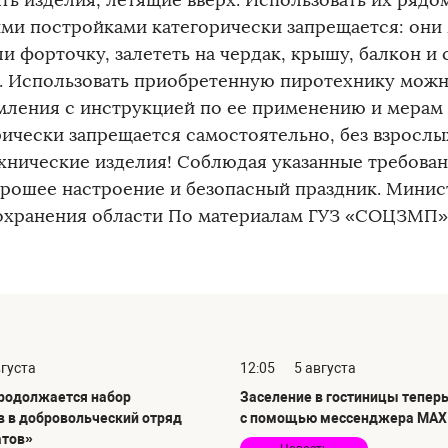
ать изделия, летящие вверх. Использовать их ряд
ими постройками категорически запрещается: они 
и форточку, залететь на чердак, крышу, балкон и
. Использовать приобретенную пиротехнику можн
мления с инструкцией по ее применению и мерам 
рически запрещается самостоятельно, без взрослы
хнические изделия! Соблюдая указанные требован
орошее настроение и безопасный праздник. Минис
охранения области По материалам ГУЗ «СОЦЗМП»
вгуста
12:05
5 августа
продолжается набор
Заселение в гостиницы тепер
в в добровольческий отряд
с помощью мессенджера MAX
атов»