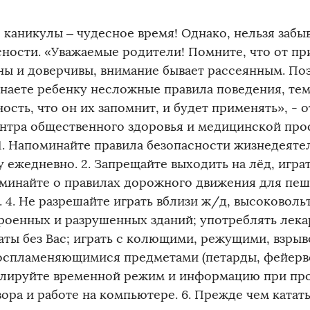
 каникулы – чудесное время! Однако, нельзя забыв
сности. «Уважаемые родители! Помните, что от п
ны и доверчивы, внимание бывает рассеянным. По
наете ребенку несложные правила поведения, те
ость, что он их запомнит, и будет применять», - 
ентра общественного здоровья и медицинской пр
 1. Напоминайте правила безопасности жизнедеяте
 ежедневно. 2. Запрещайте выходить на лёд, игра
оминайте о правилах дорожного движения для пеш
. 4. Не разрешайте играть вблизи ж/д, высоковоль
роенных и разрушенных зданий; употреблять лек
аты без Вас; играть с колющими, режущими, взры
оспламеняющимися предметами (петарды, фейерверки
лируйте временной режим и информацию при пр
ора и работе на компьютере. 6. Прежде чем катать