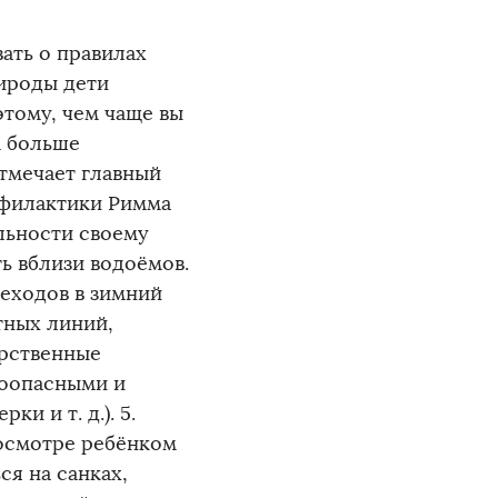
ать о правилах
рироды дети
этому, чем чаще вы
м больше
отмечает главный
офилактики Римма
льности своему
ть вблизи водоёмов.
еходов в зимний
тных линий,
арственные
воопасными и
 и т. д.). 5.
осмотре ребёнком
ся на санках,