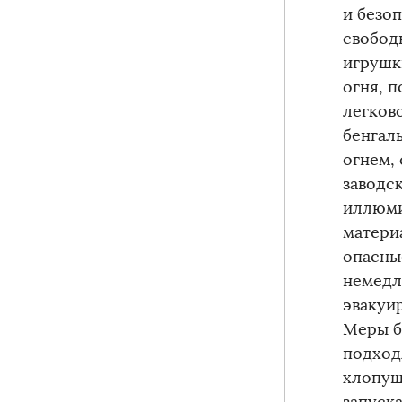
и безо
свобод
игрушки
огня, 
легков
бенгал
огнем,
заводс
иллюми
матери
опасны
немедл
эвакуи
Меры б
подход
хлопуш