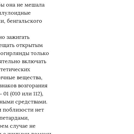
бы она не мешала
еллулоидные
чи, бенгальского
но зажигать
вещать открытым
рогирлянды только
оятельно включать
нтетических
ичные вещества,
знаков возгорания
1 (010 или 112),
ными средствами.
 поблизости нет
 петардами,
оем случае не