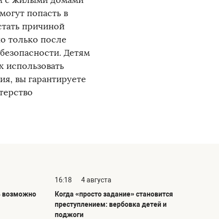
ом с жилыми домами
могут попасть в
 стать причиной
о только после
безопасности. Детям
х использовать
ия, вы гарантируете
терство
16:18
4 августа
ь возможно
Когда «просто задание» становится
преступлением: вербовка детей и
поджоги