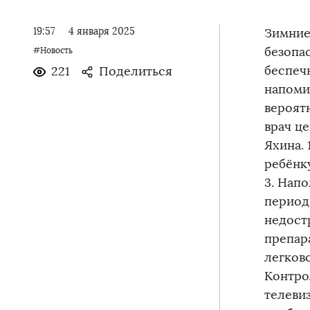
19:57
4 января 2025
Зимние
безопа
#Новость
беспеч
221
Поделиться
напоми
вероятн
врач ц
Яхина.
ребёнку
3. Нап
период
недост
препар
легков
Контро
телевиз