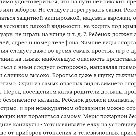
димо удостовериться, что на пути нет никаких пре
в или заборов. Не следует перегружать санки. Ре
ваться защитной экипировкой, надевать варежки, 
 в условиях плохой видимости, не ходить под кры
уару, не играть на улице и т. д. 7. Ребенок должен
лей, адрес и номер телефона. Зимние виды спорт
ния следует даже во время самых простых игр с д
тании на лыжах наибольшую опасность представля
ться с ними следует осторожно, направляя прямо 
и слишком высоко. Бороться даже в шутку лыжны
стимо. Один из самых опасных видов зимнего спор
х. Перед посещением катка родители должны про
е безопасного катания. Ребенок должен понимать, 
острые, и при неаккуратном обращении можно сер
ющих или пораниться самому. Меры пожарной бе
дние каникулы • Устанавливайте елку на устойчив
ше от приборов отопления и телевизионных прием