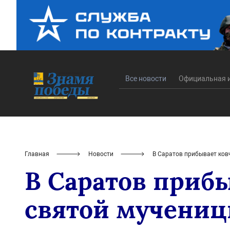
Все новости
Официальная 
Главная
Новости
В Саратов прибывает ков
В Саратов приб
святой мучениц