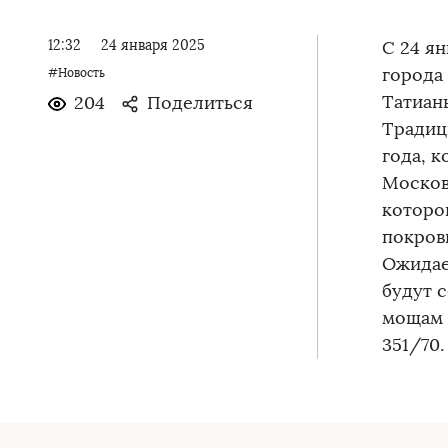
12:32
24 января 2025
С 24 я
города
#Новость
Татиан
204
Поделиться
Традиц
года, 
Москов
которо
покров
Ожидае
будут с
мощам м
351/70.