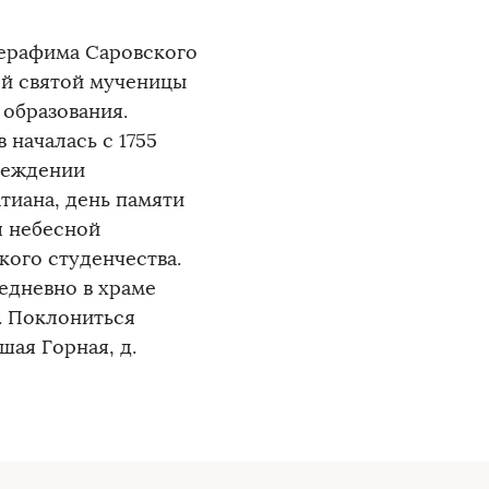
Серафима Саровского
ей святой мученицы
 образования.
 началась с 1755
чреждении
тиана, день памяти
я небесной
кого студенчества.
едневно в храме
0. Поклониться
шая Горная, д.