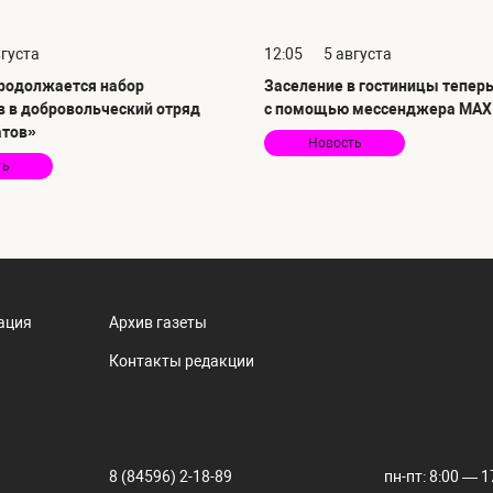
вгуста
12:05
5 августа
продолжается набор
Заселение в гостиницы тепер
в в добровольческий отряд
с помощью мессенджера MAX
атов»
Новость
ть
ация
Архив газеты
Контакты редакции
8 (84596) 2-18-89
пн-пт: 8:00 — 1