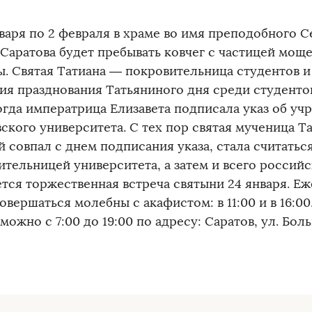
нваря по 2 февраля в храме во имя преподобного 
 Саратова будет пребывать ковчег с частицей мощ
ы. Святая Татиана — покровительница студентов и
ия празднования Татьяниного дня среди студентов
когда императрица Елизавета подписала указ об у
ского университета. С тех пор святая мученица Та
й совпал с днем подписания указа, стала считатьс
ительницей университета, а затем и всего российс
тся торжественная встреча святыни 24 января. Еж
овершаться молебны с акафистом: в 11:00 и в 16:0
ожно с 7:00 до 19:00 по адресу: Саратов, ул. Боль