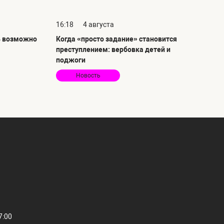
16:18
4 августа
ь возможно
Когда «просто задание» становится
преступлением: вербовка детей и
поджоги
Новость
7:00