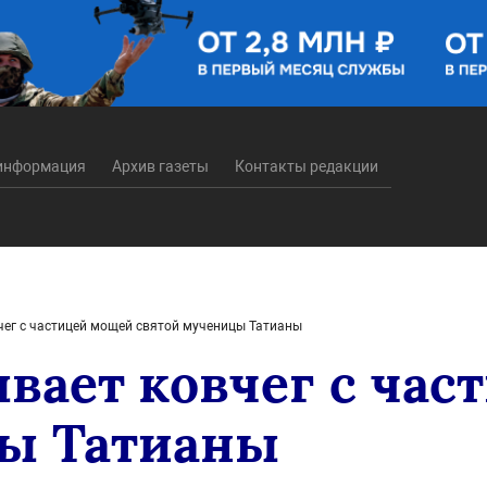
информация
Архив газеты
Контакты редакции
чег с частицей мощей святой мученицы Татианы
ывает ковчег с ча
ы Татианы